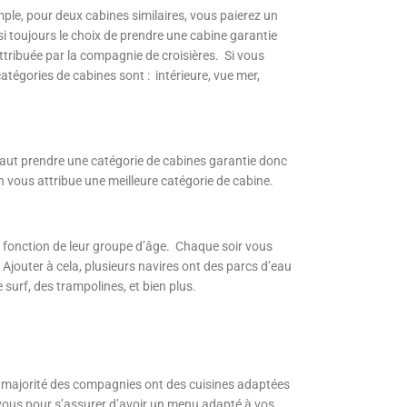
ple, pour deux cabines similaires, vous paierez un
si toujours le choix de prendre une cabine garantie
tribuée par la compagnie de croisières. Si vous
tégories de cabines sont : intérieure, vue mer,
l faut prendre une catégorie de cabines garantie donc
on vous attribue une meilleure catégorie de cabine.
n fonction de leur groupe d’âge. Chaque soir vous
. Ajouter à cela, plusieurs navires ont des parcs d’eau
 surf, des trampolines, et bien plus.
de majorité des compagnies ont des cuisines adaptées
c vous pour s’assurer d’avoir un menu adapté à vos