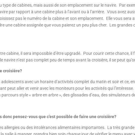
du type de cabines, mais aussi de son emplacement sur le navire. Par exem
vire par rapport à une cabine plus à l’avant ou à l’arrière. Vous avez aus
oisissez pas le numéro de la cabine et son emplacement. Elle vous sera at
re une cabine assignée que vous paierez un peu plus cher. Les grandes ca
tre cabine, il sera impossible d’être upgradé. Pour courir cette chance, i
 le navire n’est pas complet peu de temps avant la croisière, il se peut qu’
e croisière?
adolescents avec un horaire d’activités complet du matin et soir et ce, e
ant peut aller et venir avec les moniteurs pour les activités qui l’intéresse
 parcours style « arbre en arbre », des glissades d’eau, des simulateurs de
s donc pensez-vous que c’est possible de faire une croisière?
 des allergies ou des intolérances alimentaires importantes. La très gran
 la salle à manger, prendra bien soin chaque jour de vérifier le menu ave