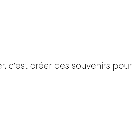
, c’est créer des souvenirs pour l
UPE
NAVIRES
INSCR
PAGNÉS
TONNAGE
INFO-