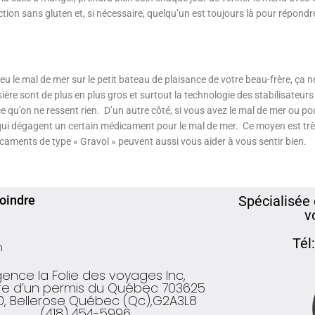
ection sans gluten et, si nécessaire, quelqu’un est toujours là pour répondr
le mal de mer sur le petit bateau de plaisance de votre beau-frère, ça ne
e sont de plus en plus gros et surtout la technologie des stabilisateurs se 
 qu’on ne ressent rien. D’un autre côté, si vous avez le mal de mer ou pou
es qui dégagent un certain médicament pour le mal de mer. Ce moyen est trè
caments de type « Gravol » peuvent aussi vous aider à vous sentir bien.
oindre
Spécialisée 
v
Tél
n
ence la Folie des voyages Inc,
aire d’un permis du Québec 703625
0, Bellerose Québec (Qc),G2A3L8
(418) 454-5996