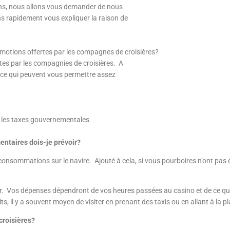
ions, nous allons vous demander de nous
ns rapidement vous expliquer la raison de
romotions offertes par les compagnes de
croisières?
tes par les compagnies de croisières. A
nce qui peuvent vous permettre assez
et les taxes gouvernementales
entaires dois-je prévoir?
 consommations sur le navire. Ajouté à cela, si vous pourboires n’ont pas é
ayer. Vos dépenses dépendront de vos heures passées au casino et de ce que
, il y a souvent moyen de visiter en prenant des taxis ou en allant à la pl
croisières?