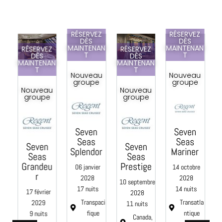
RÉSERVEZ
RÉSERVEZ
DÈS
DÈS
MAINTENAN
MAINTENAN
Z
RÉSERVEZ
RÉSERVEZ
T
T
DÈS
DÈS
AN
MAINTENAN
MAINTENAN
T
T
Nouveau
Nouveau
groupe
groupe
u
Nouveau
Nouveau
e
groupe
groupe
Seven
Seven
C
Seas
Seas
Seven
Seven
Splendor
Mariner
Seas
Seas
e
Grandeu
Prestige
06 janvier
14 octobre
0
r
2028
2028
10 septembre
17 nuits
14 nuits
17 février
2028
Transpaci
Transatla
2029
11 nuits
fique
ntique
9 nuits
aci
Canada,