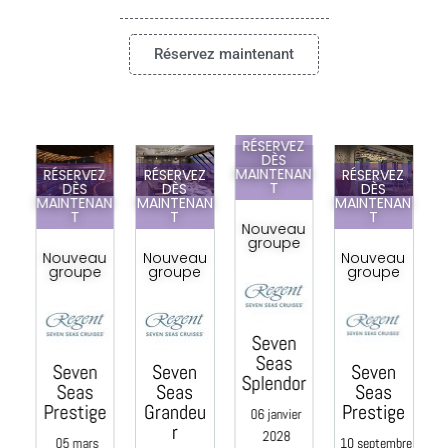
Réservez maintenant
RÉSERVEZ
DÈS
MAINTENAN
RÉSERVEZ
RÉSERVEZ
RÉSERVEZ
T
DÈS
DÈS
DÈS
MAINTENAN
MAINTENAN
MAINTENAN
M
pa
T
T
T
Nouveau
la
groupe
s
Nouveau
Nouveau
Nouveau
s
groupe
groupe
groupe
Seven
a
Seas
Seven
Seven
Seven
Splendor
Seas
Seas
Seas
re
Prestige
Grandeu
Prestige
06 janvier
r
2028
05 mars
10 septembre