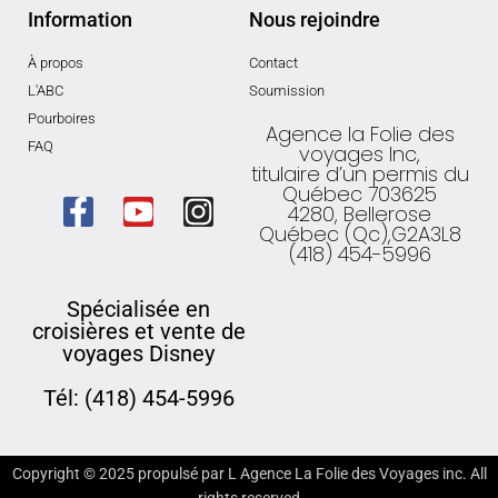
Information
Nous rejoindre
À propos
Contact
L'ABC
Soumission
Pourboires
Agence la Folie des
FAQ
voyages Inc,
titulaire d’un permis du
Québec 703625
4280, Bellerose
Québec (Qc),G2A3L8
(418) 454-5996
Spécialisée en
croisières et vente de
voyages Disney
Tél: (418) 454-5996
Copyright ©
2025
propulsé par L Agence La Folie des Voyages inc. All