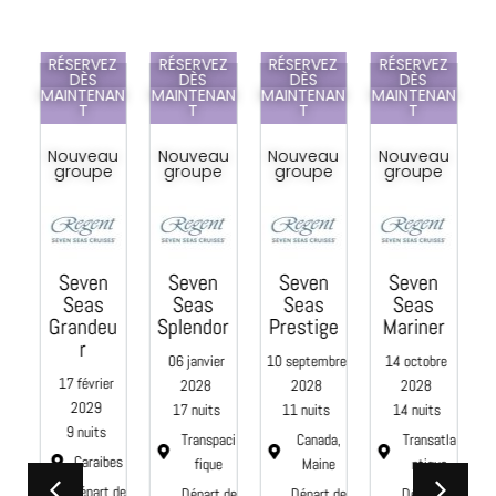
Z
RÉSERVEZ
RÉSERVEZ
RÉSERVEZ
RÉSERVEZ
DÈS
DÈS
DÈS
DÈS
AN
MAINTENAN
MAINTENAN
MAINTENAN
MAINTENAN
T
T
T
T
u
Nouveau
Nouveau
Nouveau
Nouveau
e
groupe
groupe
groupe
groupe
Seven
Seven
Seven
Seven
C
Seas
Seas
Seas
Seas
e
Grandeu
Splendor
Prestige
Mariner
r
06 janvier
10 septembre
14 octobre
0
17 février
2028
2028
2028
2029
17 nuits
11 nuits
14 nuits
9 nuits
aci
Transpaci
Canada,
Transatla
Caraibes
e
fique
Maine
ntique
Départ de
 de
Départ de
Départ de
Départ de