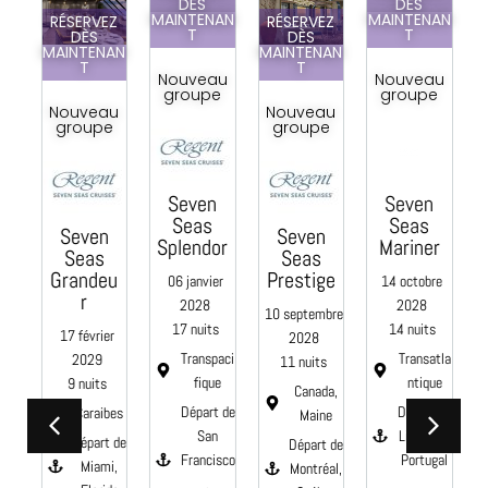
DÈS
DÈS
MAINTENAN
MAINTENAN
Z
RÉSERVEZ
RÉSERVEZ
T
T
DÈS
DÈS
AN
MAINTENAN
MAINTENAN
T
T
Nouveau
Nouveau
groupe
groupe
u
Nouveau
Nouveau
e
groupe
groupe
Seven
Seven
C
Seas
Seas
Seven
Seven
Splendor
Mariner
Seas
Seas
e
Grandeu
Prestige
06 janvier
14 octobre
0
r
2028
2028
10 septembre
17 nuits
14 nuits
17 février
2028
Transpaci
Transatla
2029
11 nuits
fique
ntique
9 nuits
aci
Canada,
Départ de
Départ de
Caraibes
e
Maine
San
Lisbonne,
Départ de
 de
Départ de
Francisco
Portugal
Miami,
Montréal,
,