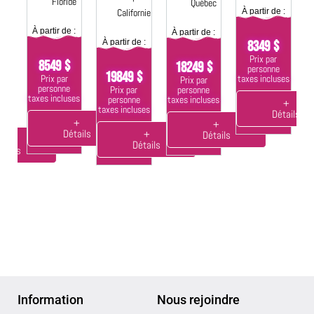
Floride
s,
Québec
Californie
À partir de :
nie
À
À partir de :
À partir de :
À partir de :
8349 $
 :
Prix par
8549 $
18249 $
personne
19849 $
Prix par
taxes incluses
Prix par
$
ta
personne
personne
Prix par
taxes incluses
taxes incluses
personne
+
taxes incluses
Détails
ses
+
+
Détails
+
Détails
+
Détails
tails
Information
Nous rejoindre