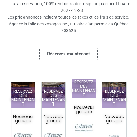
à la réservation, 100% remboursable jusqu’au paiement final le:
2027-12-28
Les prix annoncés incluent toutes les taxes et les frais de service.
Agence la folie des voyages inc., titulaire d’un permis du Québec
703625
Réservez maintenant
RÉSERVEZ
DÈS
MAINTENAN
RÉSERVEZ
RÉSERVEZ
RÉSERVEZ
T
DÈS
DÈS
DÈS
MAINTENAN
MAINTENAN
MAINTENAN
M
pa
T
T
T
Nouveau
la
groupe
s
Nouveau
Nouveau
Nouveau
s
groupe
groupe
groupe