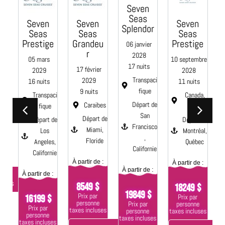
Seven
a
Seas
Seven
Seven
Seven
Splendor
Seas
Seas
Seas
re
Prestige
Grandeu
Prestige
06 janvier
r
2028
05 mars
10 septembre
17 nuits
te
17 février
2029
2028
Transpaci
2029
16 nuits
11 nuits
 de
fique
9 nuits
r,
Transpaci
Canada,
te
Départ de
Caraibes
fique
Maine
San
Départ de
Départ de
Départ de
 :
Francisco
Miami,
Los
Montréal,
,
Floride
Angeles,
Québec
Californie
Californie
ses
À partir de :
À partir de :
À
À partir de :
À partir de :
+
tails
8549 $
18249 $
19849 $
Prix par
Prix par
16199 $
personne
personne
Prix par
Prix par
taxes incluses
taxes incluses
personne
ta
personne
taxes incluses
taxes incluses