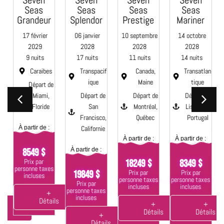
Seven
Seven
Seven
Seven
Seas
Seas
Seas
Seas
Grandeur
Splendor
Prestige
Mariner
9
17 février
06 janvier
10 septembre
14 octobre
2029
2028
2028
2028
9 nuits
17 nuits
11 nuits
14 nuits
f
Caraibes
Transpacif
Canada,
Transatlan
ique
Maine
tique
e
Départ de
Miami,
Départ de
Départ de
Départ de
Floride
San
Montréal,
Lisbonne,
e
Francisco,
Québec
Portugal
À partir de :
Californie
À partir de :
À partir de :
À partir de :
8549 $
Prix par
18249 $
8349 $
personne taxes
Prix par
Prix par
19849 $
incluses
s
personne taxes
personne taxes
Prix par
incluses
incluses
personne taxes
+
incluses
Détails
+
+
ils
Détails
Détails
+
Détails