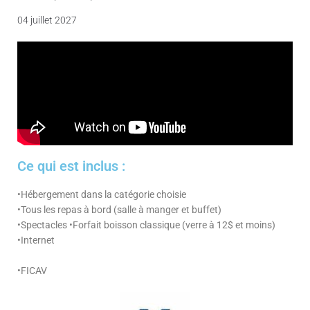
04 juillet 2027
Ce qui est inclus :
•Hébergement dans la catégorie choisie
•Tous les repas à bord (salle à manger et buffet)
•Spectacles •Forfait boisson classique (verre à 12$ et moins)
•Internet
•FICAV