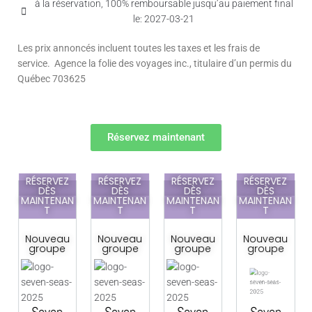
à la réservation, 100% remboursable jusqu’au paiement final
le: 2027-03-21
Les prix annoncés incluent toutes les taxes et les frais de
service. Agence la folie des voyages inc., titulaire d’un permis du
Québec 703625
Réservez maintenant
RÉSERVEZ
RÉSERVEZ
RÉSERVEZ
RÉSERVEZ
DÈS
DÈS
DÈS
DÈS
N
MAINTENAN
MAINTENAN
MAINTENAN
MAINTENAN
T
T
T
T
Nouveau
Nouveau
Nouveau
Nouveau
groupe
groupe
groupe
groupe