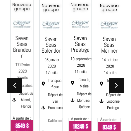
u
Nouveau
Nouveau
Nouveau
Nouveau
e
groupe
groupe
groupe
groupe
C
Seven
Seven
Seven
Seven
Seas
Seas
Seas
Seas
e
Grandeu
Prestige
Splendor
Mariner
0
r
10 septembre
06 janvier
14 octobre
17 février
2028
2028
2028
2029
11 nuits
17 nuits
14 nuits
9 nuits
aci
Canada,
Transpaci
Transatla
Caraibes
e
Maine
fique
ntique
Départ de
 de
Départ de
Départ de
Départ de
Miami,
Montréal,
San
Lisbonne,
Floride
s,
Québec
Francisco
Portugal
nie
,
À
À partir de :
À partir de :
Californie
À partir de :
8549 $
18249 $
 :
8349 $