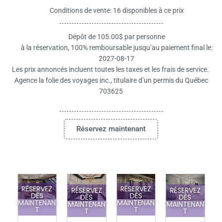
Conditions de vente: 16 disponibles à ce prix
Dépôt de 105.00$ par personne
à la réservation, 100% remboursable jusqu’au paiement final le:
2027-08-17
Les prix annoncés incluent toutes les taxes et les frais de service.
Agence la folie des voyages inc., titulaire d’un permis du Québec
703625
Réservez maintenant
Z
RÉSERVEZ
RÉSERVEZ
RÉSERVEZ
RÉSERVEZ
DÈS
DÈS
DÈS
DÈS
AN
MAINTENAN
MAINTENAN
MAINTENAN
MAINTENAN
T
T
T
T