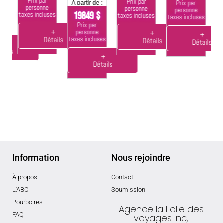
Prix par
Prix par
$
Prix par
À partir de :
ta
personne
personne
personne
19849 $
taxes incluses
taxes incluses
taxes incluses
Prix par
ses
personne
+
+
+
taxes incluses
Détails
Détails
Détails
+
tails
+
Détails
Information
Nous rejoindre
À propos
Contact
L'ABC
Soumission
Pourboires
Agence la Folie des
FAQ
voyages Inc,