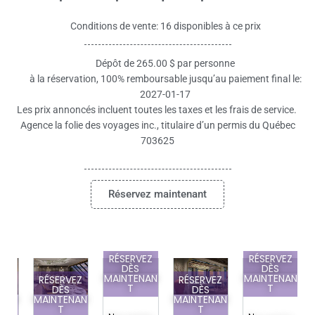
Conditions de vente: 16 disponibles à ce prix
Dépôt de 265.00 $ par personne
à la réservation, 100% remboursable jusqu’au paiement final le:
2027-01-17
Les prix annoncés incluent toutes les taxes et les frais de service.
Agence la folie des voyages inc., titulaire d’un permis du Québec
703625
Réservez maintenant
RÉSERVEZ
RÉSERVEZ
DÈS
DÈS
MAINTENAN
MAINTENAN
Z
RÉSERVEZ
RÉSERVEZ
T
T
DÈS
DÈS
AN
MAINTENAN
MAINTENAN
T
T