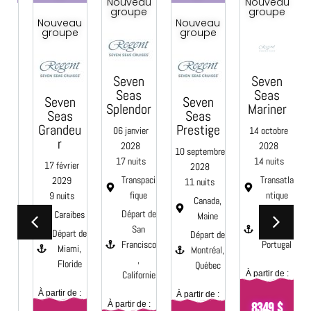
Nouveau
Nouveau
groupe
groupe
u
Nouveau
Nouveau
e
groupe
groupe
Seven
Seven
C
Seas
Seas
Seven
Seven
Splendor
Mariner
Seas
Seas
e
Grandeu
Prestige
06 janvier
14 octobre
0
r
2028
2028
10 septembre
17 nuits
14 nuits
17 février
2028
Transpaci
Transatla
2029
11 nuits
fique
ntique
9 nuits
aci
Canada,
Départ de
Départ de
Caraibes
e
Maine
San
Lisbonne,
Départ de
 de
Départ de
Francisco
Portugal
Miami,
Montréal,
,
Floride
s,
Québec
Californie
À partir de :
nie
À
À partir de :
À partir de :
À partir de :
8349 $
 :