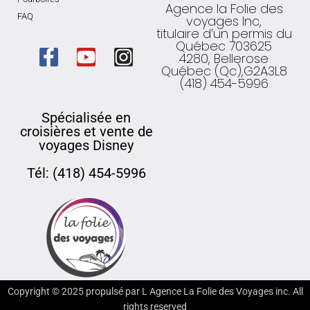
Agence la Folie des
FAQ
voyages Inc,
titulaire d’un permis du
Québec 703625
4280, Bellerose
Québec (Qc),G2A3L8
(418) 454-5996
Spécialisée en
croisières et vente de
voyages Disney
Tél: (418) 454-5996
Copyright ©
2025
propulsé par L Agence La Folie des Voyages inc. All
rights reserved