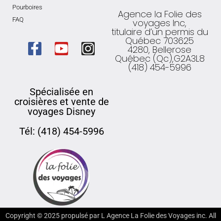
Pourboires
Agence la Folie des
FAQ
voyages Inc,
titulaire d’un permis du
Québec 703625
4280, Bellerose
Québec (Qc),G2A3L8
(418) 454-5996
Spécialisée en
croisières et vente de
voyages Disney
Tél: (418) 454-5996
Copyright ©
2025
propulsé par L Agence La Folie des Voyages inc. All