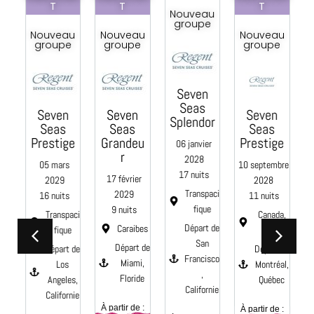
pa
T
T
T
Nouveau
la
groupe
s
Nouveau
Nouveau
Nouveau
s
groupe
groupe
groupe
Seven
a
Seas
Seven
Seven
Seven
Splendor
Seas
Seas
Seas
re
Prestige
Grandeu
Prestige
06 janvier
r
2028
05 mars
10 septembre
17 nuits
te
17 février
2029
2028
Transpaci
2029
16 nuits
11 nuits
 de
fique
9 nuits
r,
Transpaci
Canada,
te
Départ de
Caraibes
fique
Maine
San
Départ de
Départ de
Départ de
 :
Francisco
Miami,
Los
Montréal,
,
Floride
Angeles,
Québec
Californie
Californie
ses
À partir de :
À partir de :
À