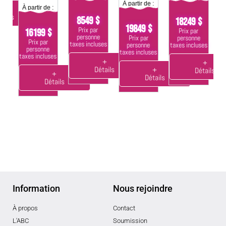
À partir de :
À partir de :
+
tails
8549 $
18249 $
19849 $
Prix par
Prix par
16199 $
personne
personne
Prix par
Prix par
taxes incluses
taxes incluses
personne
ta
personne
taxes incluses
taxes incluses
+
+
Détails
+
Détails
+
Détails
Détails
Information
Nous rejoindre
À propos
Contact
L'ABC
Soumission