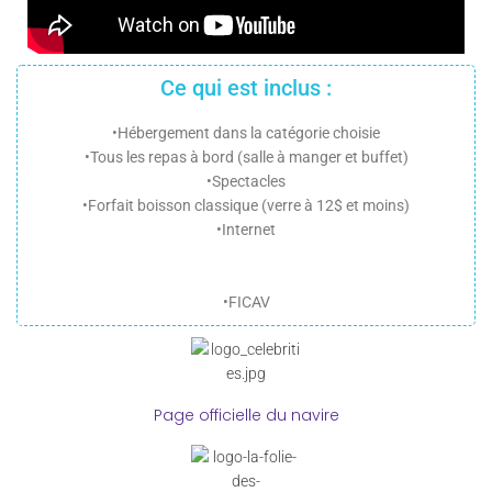
Ce qui est inclus :
•Hébergement dans la catégorie choisie
•Tous les repas à bord (salle à manger et buffet)
•Spectacles
•Forfait boisson classique (verre à 12$ et moins)
•Internet
•FICAV
Page officielle du navire