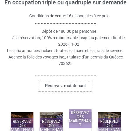
En occupation triple ou quadruple sur demande
Conditions de vente: 16 disponibles à ce prix
Dépôt de 480.00 par personne
à la réservation, 100% remboursable jusqu’au paiement final le:
2026-11-02
Les prix annoncés incluent toutes les taxes et les frais de service.
Agence la folie des voyages inc., titulaire d’un permis du Québec
703625
Réservez maintenant
RÉSERVEZ
DÈS
MAINTENAN
RÉSERVEZ
RÉSERVEZ
RÉSERVEZ
T
DÈS
DÈS
DÈS
MAINTENAN
MAINTENAN
MAINTENAN
M