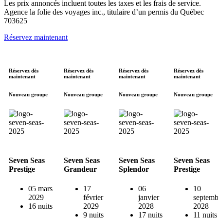
Les prix annoncés incluent toutes les taxes et les frais de service.
Agence la folie des voyages inc., titulaire d’un permis du Québec
703625
Réservez maintenant
Réservez dès
Réservez dès
Réservez dès
Réservez dès
maintenant
maintenant
maintenant
maintenant
Nouveau groupe
Nouveau groupe
Nouveau groupe
Nouveau groupe
Seven Seas
Seven Seas
Seven Seas
Seven Seas
Prestige
Grandeur
Splendor
Prestige
05 mars
17
06
10
2029
février
janvier
septemb
16 nuits
2029
2028
2028
9 nuits
17 nuits
11 nuits