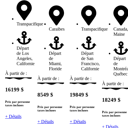
Transpacifique
Caraibes
Transpacifique
Canada
Maine
Départ
de Los
Départ
Départ
Angeles,
de
de San
Départ
Californie
Miami,
Francisco,
de
Floride
Californie
Montréa
À partir de :
Québec
À partir de :
À partir de :
À partir de :
16199 $
8549 $
19849 $
18249 $
Prix par personne
taxes incluses
Prix par personne
Prix par personne
taxes incluses
taxes incluses
Prix par personne
taxes incluses
+ Détails
+ Détails
+ Détails
+ Détails