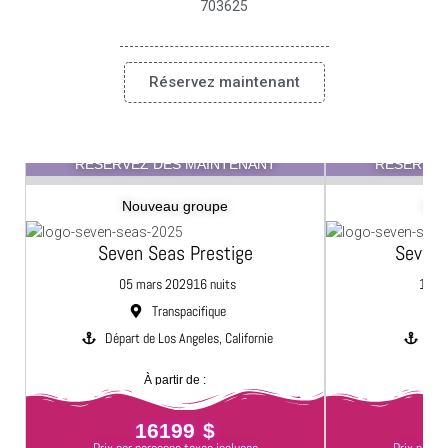
703625
Réservez maintenant
RÉSERVEZ DÈS MAINTENANT
RÉSERVEZ
Nouveau groupe
Nou
Seven Seas Prestige
Seven 
05 mars 2029
16 nuits
17 fé
Transpacifique
Départ de Los Angeles, Californie
Dépa
À partir de :
16199 $