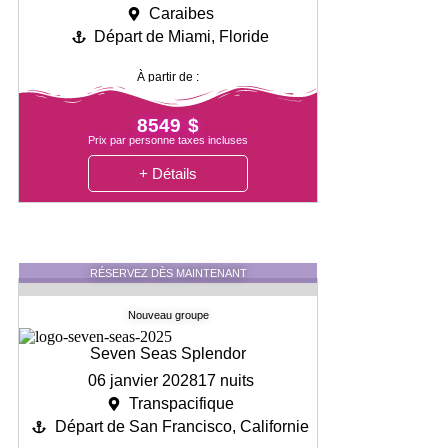
Caraibes
Départ de Miami, Floride
À partir de :
8549 $
Prix par personne taxes incluses
+ Détails
RÉSERVEZ DÈS MAINTENANT
Nouveau groupe
Seven Seas Splendor
06 janvier 2028
17 nuits
Transpacifique
Départ de San Francisco, Californie