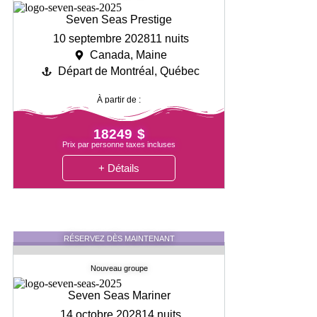
Seven Seas Prestige
10 septembre 2028
11 nuits
Canada, Maine
Départ de Montréal, Québec
À partir de :
18249 $
Prix par personne taxes incluses
+ Détails
RÉSERVEZ DÈS MAINTENANT
Nouveau groupe
Seven Seas Mariner
14 octobre 2028
14 nuits