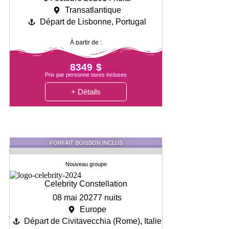
Transatlantique
Départ de Lisbonne, Portugal
À partir de :
8349 $
Prix par personne taxes incluses
+ Détails
FORFAIT BOISSON INCLUS
Nouveau groupe
Celebrity Constellation
08 mai 2027
7 nuits
Europe
Départ de Civitavecchia (Rome), Italie