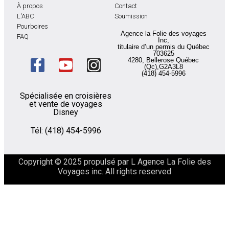
À propos
Contact
L'ABC
Soumission
Pourboires
Agence la Folie des voyages
FAQ
Inc,
titulaire d’un permis du Québec
703625
4280, Bellerose Québec
(Qc),G2A3L8
(418) 454-5996
Spécialisée en croisières
et vente de voyages
Disney
Tél: (418) 454-5996
Copyright ©
2025
propulsé par L Agence La Folie des
Voyages inc. All rights reserved