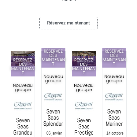
Réservez maintenant
RÉSERVEZ
RÉSERVEZ
DÈS
DÈS
MAINTENAN
MAINTENAN
Z
RÉSERVEZ
RÉSERVEZ
T
T
DÈS
DÈS
AN
MAINTENAN
MAINTENAN
T
T
Nouveau
Nouveau
groupe
groupe
u
Nouveau
Nouveau
e
groupe
groupe
Seven
Seven
C
Seas
Seas
Seven
Seven
Splendor
Mariner
Seas
Seas
e
Grandeu
Prestige
06 janvier
14 octobre
0