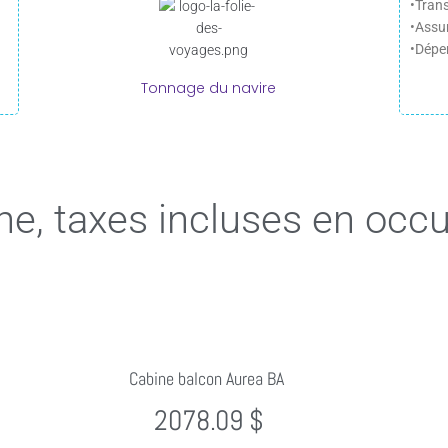
•Trans
•Assu
•Dépe
Tonnage du navire
ne, taxes incluses en occ
Cabine balcon Aurea BA
2078.09 $