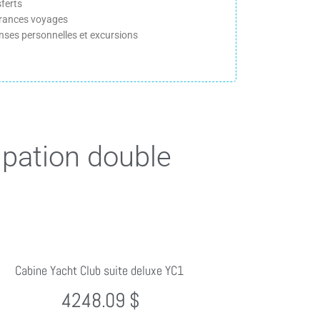
ferts
rances voyages
nses personnelles et excursions
upation double
Cabine Yacht Club suite deluxe YC1
4248.09 $