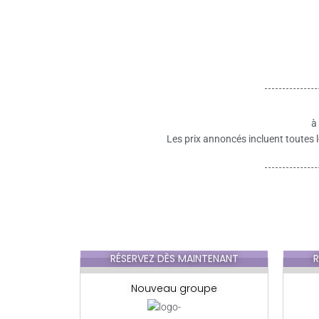
à
Les prix annoncés incluent toutes l
RÉSERVEZ DÈS MAINTENANT
R
Nouveau groupe