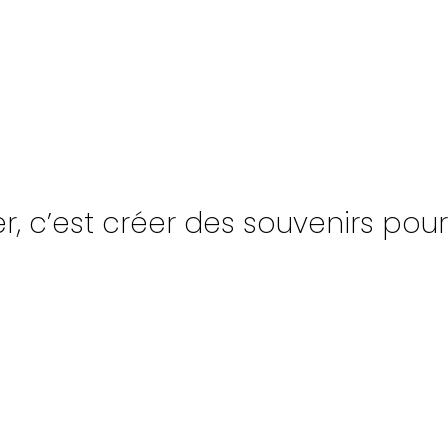
, c’est créer des souvenirs pour l
UPE
NAVIRES
INSCR
PAGNÉS
TONNAGE
INFO-