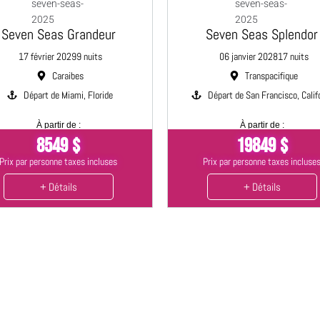
Seven Seas Grandeur
Seven Seas Splendor
17 février 2029
9 nuits
06 janvier 2028
17 nuits
Caraibes
Transpacifique
Départ de Miami, Floride
Départ de San Francisco, Calif
À partir de :
À partir de :
8549 $
19849 $
Prix par personne taxes incluses
Prix par personne taxes incluse
+ Détails
+ Détails