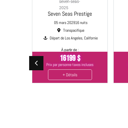
Seven Seas Prestige
NTENANT
05 mars 2029
16 nuits
Transpacifique
upe
Départ de Los Angeles, Californie
À partir de :
16199 $
ndeur
Prix par personne taxes incluses
nuits
sud
+ Détails
n, Barbade
 incluses