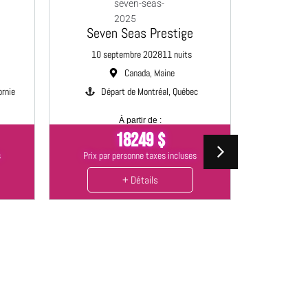
Seven Seas Prestige
RÉSERV
10 septembre 2028
11 nuits
Canada, Maine
No
ornie
Départ de Montréal, Québec
À partir de :
18249 $
Seve
s
Prix par personne taxes incluses
14 
+ Détails
Dép
Prix par