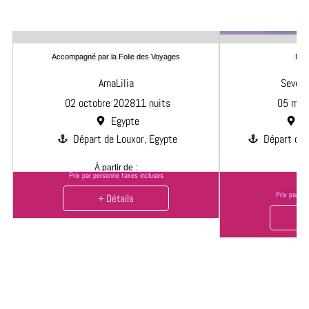
RÉSERVEZ
Accompagné par la Folie des Voyages
Nou
AmaLilia
Seven 
02 octobre 2028
11 nuits
05 mar
Egypte
T
Départ de Louxor, Egypte
Départ de 
À partir de :
À 
Prix par personne taxes incluses
1
Prix par pe
+ Détails
+