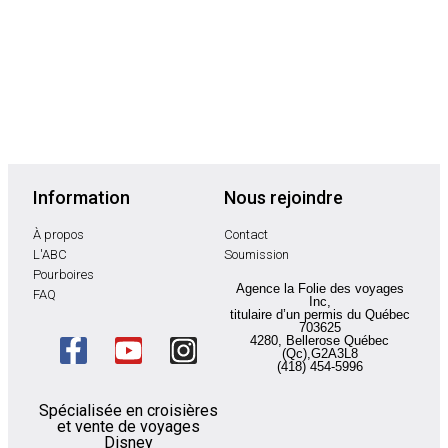
Information
Nous rejoindre
À propos
Contact
L'ABC
Soumission
Pourboires
Agence la Folie des voyages
FAQ
Inc,
titulaire d’un permis du Québec
703625
4280, Bellerose Québec
(Qc),G2A3L8
(418) 454-5996
Spécialisée en croisières
et vente de voyages
Disney