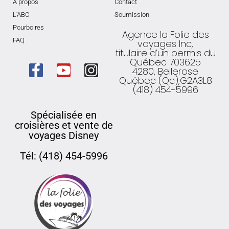
À propos
Contact
L'ABC
Soumission
Pourboires
Agence la Folie des
FAQ
voyages Inc,
titulaire d’un permis du
Québec 703625
4280, Bellerose
Québec (Qc),G2A3L8
(418) 454-5996
Spécialisée en
croisières et vente de
voyages Disney
Tél: (418) 454-5996