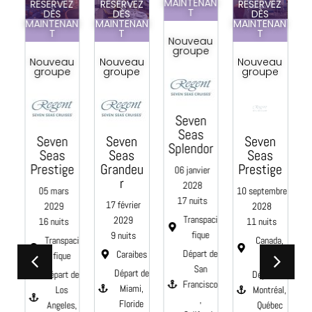
MAINTENAN
RÉSERVEZ
RÉSERVEZ
RÉSERVEZ
T
DÈS
DÈS
DÈS
MAINTENAN
MAINTENAN
MAINTENAN
M
pa
T
T
T
Nouveau
la
groupe
s
Nouveau
Nouveau
Nouveau
s
groupe
groupe
groupe
Seven
a
Seas
Seven
Seven
Seven
Splendor
Seas
Seas
Seas
re
Prestige
Grandeu
Prestige
06 janvier
r
2028
05 mars
10 septembre
17 nuits
te
17 février
2029
2028
Transpaci
2029
16 nuits
11 nuits
 de
fique
9 nuits
r,
Transpaci
Canada,
te
Départ de
Caraibes
fique
Maine
San
Départ de
Départ de
Départ de
 :
Francisco
Miami,
Los
Montréal,
,
Floride
Angeles,
Québec