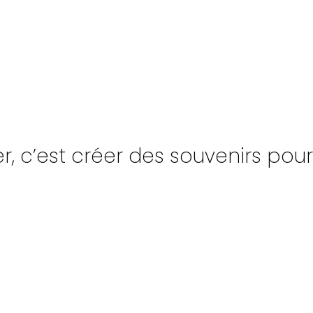
, c’est créer des souvenirs pour l
UPE
NAVIRES
INSCR
PAGNÉS
TONNAGE
INFO-