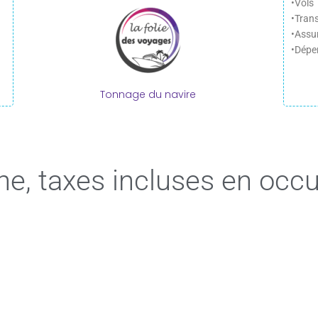
•Vols
•Trans
•Assu
•Dépe
Tonnage du navire
ne, taxes incluses en occ