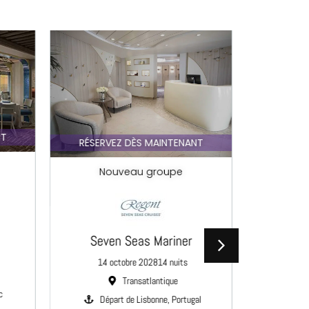
FORFA
NT
RÉSERVEZ DÈS MAINTENANT
No
Nouveau groupe
Celebr
Seven Seas Mariner
0
14 octobre 2028
14 nuits
Transatlantique
Départ d
c
Départ de Lisbonne, Portugal