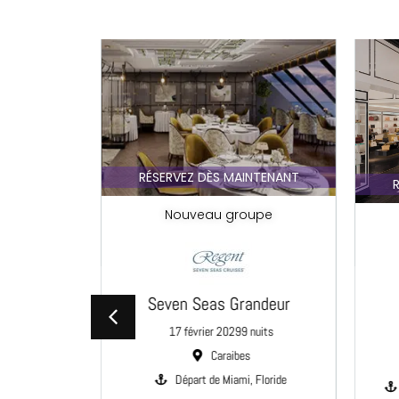
NTENANT
RÉSERVEZ DÈS MAINTENANT
R
upe
Nouveau groupe
stige
Seven Seas Grandeur
uits
17 février 2029
9 nuits
ue
Caraibes
, Californie
Départ de Miami, Floride