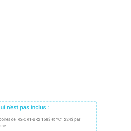
ui n'est pas inclus :
boires de IR2-OR1-BR2 168$ et YC1 224$ par
nne