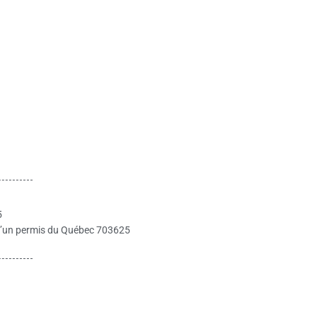
5
re d’un permis du Québec 703625