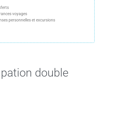
ferts
rances voyages
nses personnelles et excursions
upation double