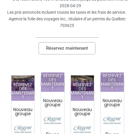
2028-04-29
Les prix annoncés incluent toutes les taxes et les frais de service.
Agence la folie des voyages inc., titulaire d’un permis du Québec
703625
Réservez maintenant
RÉSERVEZ
RÉSERVEZ
DÈS
DÈS
MAINTENAN
MAINTENAN
Z
RÉSERVEZ
RÉSERVEZ
T
T
DÈS
DÈS
AN
MAINTENAN
MAINTENAN
T
T
Nouveau
Nouveau
groupe
groupe
u
Nouveau
Nouveau
e
groupe
groupe