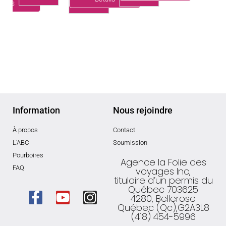
tails
Information
Nous rejoindre
À propos
Contact
L'ABC
Soumission
Pourboires
Agence la Folie des
FAQ
voyages Inc,
titulaire d’un permis du
Québec 703625
4280, Bellerose
Québec (Qc),G2A3L8
(418) 454-5996