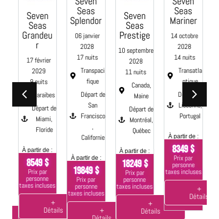
Seven
Seven
C
Seas
Seas
Seven
Seven
Splendor
Mariner
Seas
Seas
e
Grandeu
Prestige
06 janvier
14 octobre
0
r
2028
2028
10 septembre
17 nuits
14 nuits
17 février
2028
Transpaci
Transatla
2029
11 nuits
fique
ntique
9 nuits
aci
Canada,
Départ de
Départ de
Caraibes
e
Maine
San
Lisbonne,
Départ de
 de
Départ de
Francisco
Portugal
Miami,
Montréal,
,
Floride
s,
Québec
Californie
À partir de :
nie
À
8349 $
À partir de :
À partir de :
Prix par
À partir de :
8549 $
18249 $
 :
personne
19849 $
Prix par
taxes incluses
Prix par
$
ta
personne
personne
Prix par
taxes incluses
taxes incluses
personne
+
taxes incluses
Détails
ses
+
+
Détails
+
Détails
+
Détails