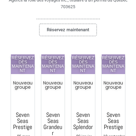
Agence la folie des voyages inc., titulaire d’un permis du Québec
703625
Réservez maintenant
RÉSERVEZ
RÉSERVEZ
RÉSERVEZ
RÉSERVEZ
DÈS
DÈS
DÈS
DÈS
MAINTENA
MAINTENA
MAINTENA
MAINTENA
R
NT
NT
NT
NT
M
Nouveau
Nouveau
Nouveau
Nouveau
groupe
groupe
groupe
groupe
Seven
Seven
Seven
Seven
Seas
Seas
Seas
Seas
Prestige
Grandeu
Splendor
Prestige
r