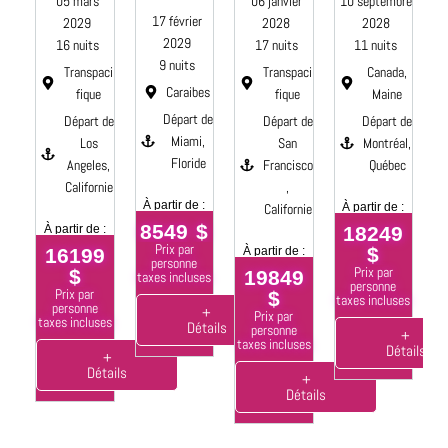
05 mars
06 janvier
10 septembre
17 février
2029
2028
2028
2029
16 nuits
17 nuits
11 nuits
9 nuits
Transpaci
Transpaci
Canada,
Caraibes
fique
fique
Maine
Départ de
Départ de
Départ de
Départ de
Miami,
Los
San
Montréal,
Floride
Angeles,
Francisco
Québec
Californie
,
À partir de :
Californie
À partir de :
8549 $
À partir de :
18249
À
Prix par
$
16199
À partir de :
personne
Prix par
$
19849
taxes incluses
personne
Prix par
$
taxes incluses
personne
ta
+
Prix par
taxes incluses
Détails
personne
+
taxes incluses
Détails
+
Détails
+
Détails