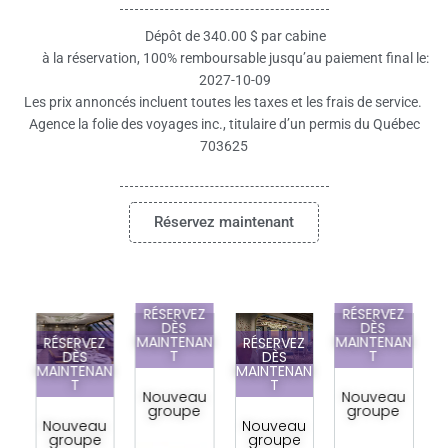
Dépôt de 340.00 $ par cabine
à la réservation, 100% remboursable jusqu’au paiement final le:
2027-10-09
Les prix annoncés incluent toutes les taxes et les frais de service.
Agence la folie des voyages inc., titulaire d’un permis du Québec
703625
Réservez maintenant
RÉSERVEZ
RÉSERVEZ
DÈS
DÈS
MAINTENAN
MAINTENAN
Z
RÉSERVEZ
RÉSERVEZ
T
T
DÈS
DÈS
AN
MAINTENAN
MAINTENAN
T
T
Nouveau
Nouveau
groupe
groupe
u
Nouveau
Nouveau
e
groupe
groupe