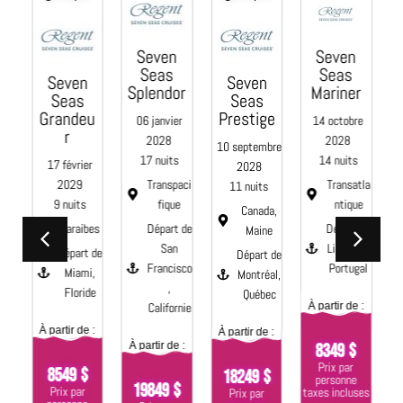
Seven
Seven
C
Seas
Seas
Seven
Seven
Splendor
Mariner
Seas
Seas
e
Grandeu
Prestige
06 janvier
14 octobre
0
r
2028
2028
10 septembre
17 nuits
14 nuits
17 février
2028
Transpaci
Transatla
2029
11 nuits
fique
ntique
9 nuits
aci
Canada,
Départ de
Départ de
Caraibes
e
Maine
San
Lisbonne,
Départ de
 de
Départ de
Francisco
Portugal
Miami,
Montréal,
,
Floride
s,
Québec
Californie
À partir de :
nie
À
À partir de :
À partir de :
À partir de :
8349 $
 :
Prix par
8549 $
18249 $
personne
19849 $
Prix par
taxes incluses
Prix par
$