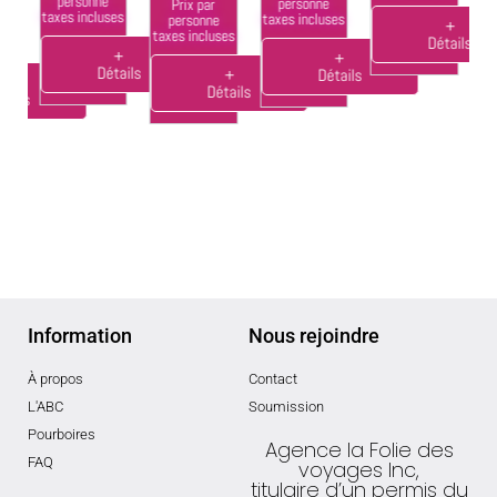
ta
personne
personne
Prix par
taxes incluses
taxes incluses
personne
+
taxes incluses
Détails
ses
+
+
Détails
+
Détails
+
Détails
tails
Information
Nous rejoindre
À propos
Contact
L'ABC
Soumission
Pourboires
Agence la Folie des
FAQ
voyages Inc,
titulaire d’un permis du