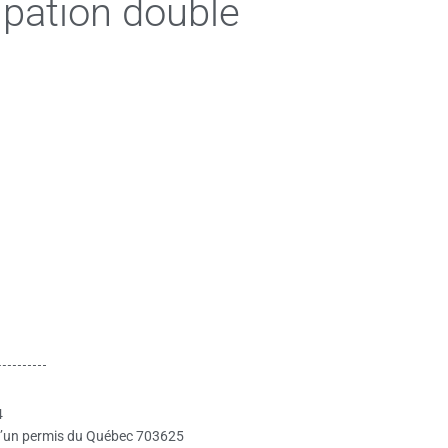
upation double
4
re d’un permis du Québec 703625