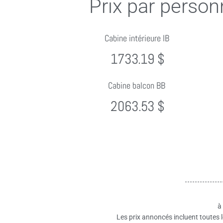
Prix par person
Cabine intérieure IB
1733.19 $
Cabine balcon BB
2063.53 $
à
Les prix annoncés incluent toutes l