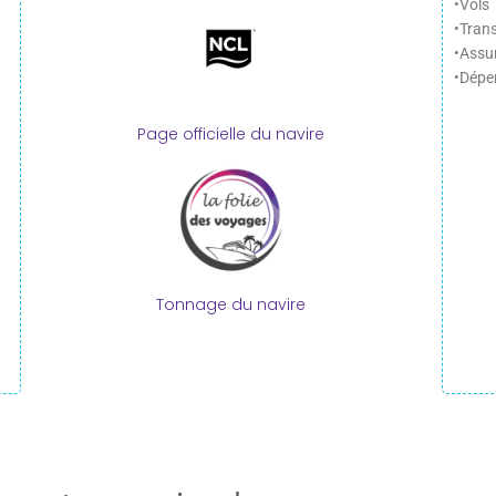
•Vols
•Trans
•Assu
•Dépe
Page officielle du navire
Tonnage du navire