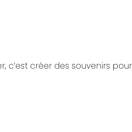
, c’est créer des souvenirs pour l
UPE
NAVIRES
INSCR
PAGNÉS
TONNAGE
INFO-