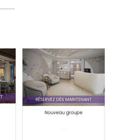
FORFA
NT
RÉSERVEZ DÈS MAINTENANT
No
Nouveau groupe
Celebr