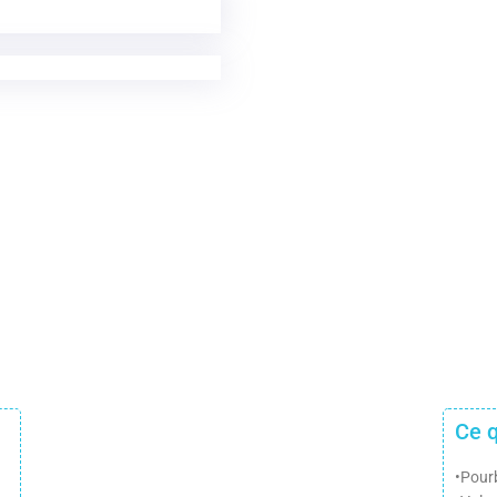
Ce q
•Pour