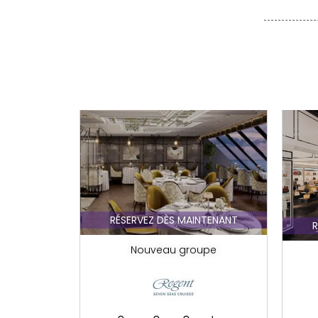
NTENANT
RÉSERVEZ DÈS MAINTENANT
R
upe
Nouveau groupe