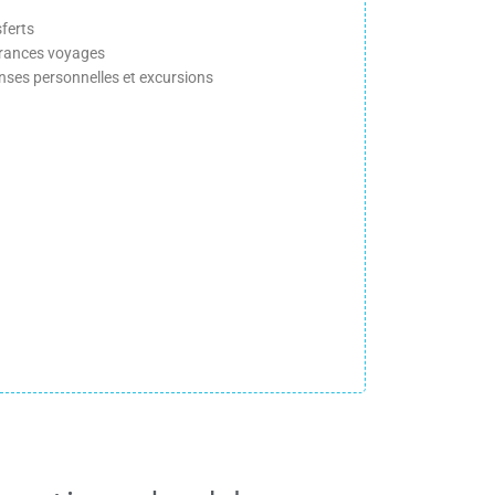
ferts
rances voyages
nses personnelles et excursions