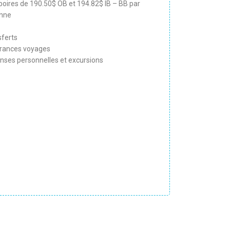
boires de 190.50$ OB et 194.82$ IB – BB par
nne
sferts
rances voyages
nses personnelles et excursions