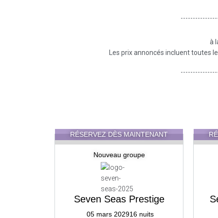
à 
Les prix annoncés incluent toutes le
RÉSERVEZ DÈS MAINTENANT
RÉ
Nouveau groupe
Seven Seas Prestige
S
05 mars 2029
16 nuits