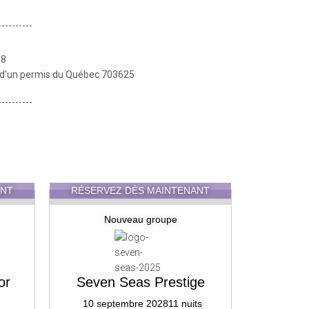
08
ire d’un permis du Québec 703625
ANT
RÉSERVEZ DÈS MAINTENANT
Nouveau groupe
or
Seven Seas Prestige
RÉSERV
10 septembre 2028
11 nuits