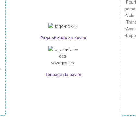
•Pour
perso
•Vols
•Tran
•Assu
•Dépe
Page officielle du navire
a
Tonnage du navire