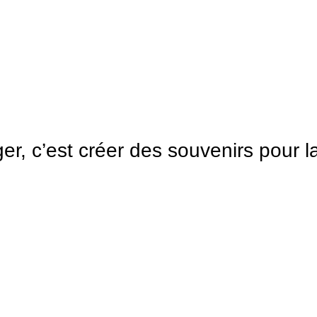
r, c’est créer des souvenirs pour la
INSC
UPE
NAVIRES
MPAG
TONNAGE
IN
ÉS
LE