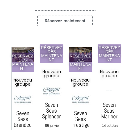
Réservez maintenant
RÉSERVEZ
RÉSERVEZ
DÈS
DÈS
MAINTENA
MAINTENA
EZ
RÉSERVEZ
RÉSERVEZ
NT
NT
DÈS
DÈS
NA
MAINTENA
MAINTENA
NT
NT
Nouveau
Nouveau
groupe
groupe
u
Nouveau
Nouveau
e
groupe
groupe
Seven
Seven
C
Seas
Seas
Seven
Seven
Splendor
Mariner
Seas
Seas
e
Grandeu
Prestige
06 janvier
14 octobre
0