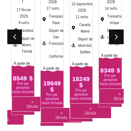
r
2028
2028
10 septembre
17 nuits
14 nuits
17 février
2028
Transpaci
Transatla
2029
11 nuits
fique
ntique
9 nuits
aci
Canada,
Départ de
Départ de
Caraibes
e
Maine
San
Lisbonne,
Départ de
 de
Départ de
Francisco
Portugal
Miami,
Montréal,
,
Floride
s,
Québec
Californie
À partir de :
nie
À
À partir de :
À partir de :
À partir de :
8349 $
 :
Prix par
8549 $
18249
personne
19849
Prix par
taxes incluses
$
9
ta
personne
$
Prix par
taxes incluses
+
personne
Prix par
Détails
taxes incluses
personne
+
taxes incluses
ses
Détails
+
+
Détails
+
Détails
tails