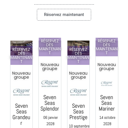
Réservez maintenant
RÉSERVEZ
RÉSERVEZ
DÈS
DÈS
MAINTENAN
MAINTENAN
Z
RÉSERVEZ
RÉSERVEZ
T
T
DÈS
DÈS
AN
MAINTENAN
MAINTENAN
T
T
Nouveau
Nouveau
groupe
groupe
u
Nouveau
Nouveau
e
groupe
groupe
Seven
Seven
C
Seas
Seas
Seven
Seven
Splendor
Mariner
Seas
Seas
e
Grandeu
Prestige
06 janvier
14 octobre
0
r
2028
2028
10 septembre