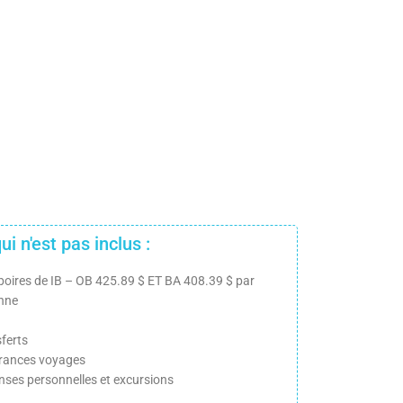
ui n'est pas inclus :
boires de IB – OB 425.89 $ ET BA 408.39 $ par
nne
ferts
rances voyages
nses personnelles et excursions