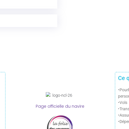
Ce q
•Pour
perso
•Vols
Page officielle du navire
•Trans
•Assu
•Dépe