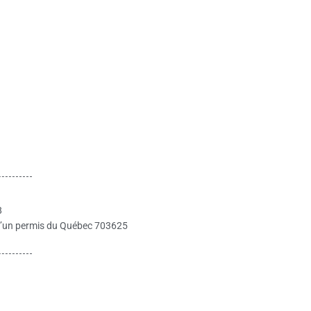
8
re d’un permis du Québec 703625