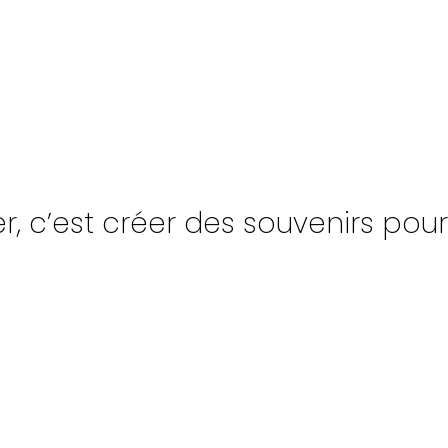
, c’est créer des souvenirs pour l
UPE
NAVIRES
INSCR
PAGNÉS
TONNAGE
INFO-