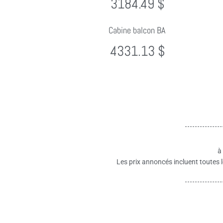
3184.49 $
Cabine balcon BA
4331.13 $
à
Les prix annoncés incluent toutes l