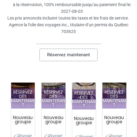
à la réservation, 100% remboursable jusqu’au paiement final le:
2027-08-03
Les prix annoncés incluent toutes les taxes et les frais de service.
Agence la folie des voyages inc., titulaire d’un permis du Québec
703625
Réservez maintenant
RÉSERVEZ
RÉSERVEZ
RÉSERVEZ
RÉSERVEZ
DÈS
DÈS
DÈS
DÈS
MAINTENAN
MAINTENAN
MAINTENAN
MAINTENAN
M
pa
T
T
T
T
la
s
Nouveau
Nouveau
Nouveau
s
Nouveau
groupe
groupe
groupe
groupe