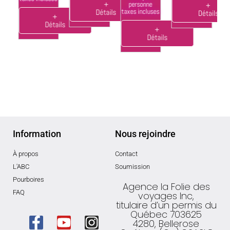
personne
+
+
taxes incluses
Détails
Détails
+
Détails
+
Détails
Information
Nous rejoindre
À propos
Contact
L'ABC
Soumission
Pourboires
Agence la Folie des
FAQ
voyages Inc,
titulaire d’un permis du
Québec 703625
4280, Bellerose