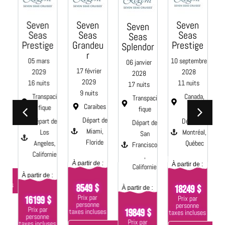
a
Seven
Seven
Seven
Seven
Seas
Seas
Seas
re
Seas
Prestige
Grandeu
Prestige
Splendor
r
05 mars
10 septembre
06 janvier
te
17 février
2029
2028
2028
2029
16 nuits
11 nuits
 de
17 nuits
9 nuits
r,
Transpaci
Canada,
Transpaci
te
Caraibes
fique
Maine
fique
Départ de
Départ de
Départ de
Départ de
 :
Miami,
Los
Montréal,
San
Floride
Angeles,
Québec
Francisco
Californie
,
ses
À partir de :
À partir de :
Californie
À
À partir de :
+
tails
8549 $
18249 $
À partir de :
Prix par
Prix par
16199 $
personne
personne
Prix par
19849 $
taxes incluses
taxes incluses
ta
personne
Prix par
taxes incluses