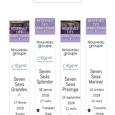
RÉSERVEZ
RÉSERVEZ
DÈS
DÈS
MAINTENAN
MAINTENAN
Z
RÉSERVEZ
RÉSERVEZ
T
T
DÈS
DÈS
AN
MAINTENAN
MAINTENAN
T
T
Nouveau
Nouveau
groupe
groupe
u
Nouveau
Nouveau
e
groupe
groupe
Seven
Seven
C
Seas
Seas
Seven
Seven
Splendor
Mariner
Seas
Seas
e
Grandeu
Prestige
06 janvier
14 octobre
0
r
2028
2028
10 septembre
17 nuits
14 nuits
17 février
2028
Transpaci
Transatla
2029
11 nuits
fique
ntique
9 nuits