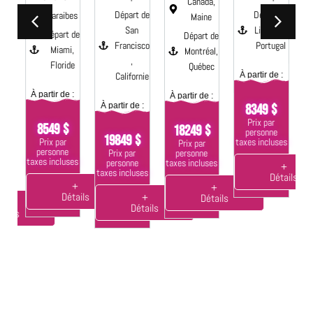
aci
Canada,
Départ de
Départ de
Caraibes
e
Maine
San
Lisbonne,
Départ de
 de
Départ de
Francisco
Portugal
Miami,
Montréal,
,
Floride
s,
Québec
Californie
À partir de :
nie
À
À partir de :
À partir de :
À partir de :
8349 $
 :
Prix par
8549 $
18249 $
personne
19849 $
Prix par
taxes incluses
Prix par
$
ta
personne
personne
Prix par
taxes incluses
taxes incluses
personne
+
taxes incluses
Détails
ses
+
+
Détails
+
Détails
+
Détails
tails