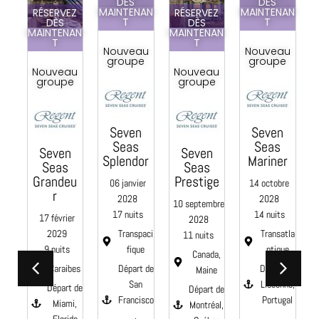
DÈS
DÈS
MAINTENAN
MAINTENAN
Z
RÉSERVEZ
RÉSERVEZ
T
T
DÈS
DÈS
AN
MAINTENAN
MAINTENAN
T
T
Nouveau
Nouveau
groupe
groupe
u
Nouveau
Nouveau
e
groupe
groupe
Seven
Seven
C
Seas
Seas
Seven
Seven
Splendor
Mariner
Seas
Seas
e
Grandeu
Prestige
06 janvier
14 octobre
0
r
2028
2028
10 septembre
17 nuits
14 nuits
17 février
2028
Transpaci
Transatla
2029
11 nuits
fique
ntique
9 nuits
aci
Canada,
Départ de
Départ de
Caraibes
e
Maine
San
Lisbonne,
Départ de
 de
Départ de
Francisco
Portugal
Miami,
Montréal,
,