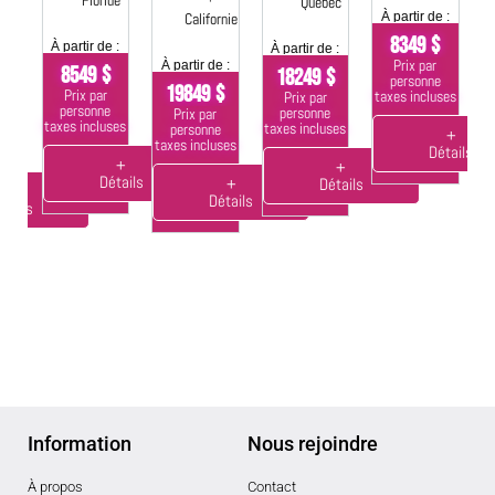
Floride
s,
Québec
Californie
À partir de :
nie
À
8349 $
À partir de :
À partir de :
Prix par
À partir de :
8549 $
18249 $
 :
personne
19849 $
Prix par
taxes incluses
Prix par
$
ta
personne
personne
Prix par
taxes incluses
taxes incluses
personne
+
taxes incluses
Détails
ses
+
+
Détails
+
Détails
+
Détails
tails
Information
Nous rejoindre
À propos
Contact