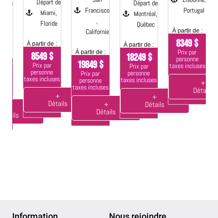
Départ de
 de
Départ de
Francisco
Portugal
Miami,
Montréal,
,
Floride
s,
Québec
Californie
À partir de :
nie
À
8349 $
À partir de :
À partir de :
Prix par
À partir de :
8549 $
18249 $
 :
personne
19849 $
Prix par
taxes incluses
Prix par
$
ta
personne
personne
Prix par
taxes incluses
taxes incluses
personne
+
taxes incluses
Détails
ses
+
+
Détails
+
Détails
+
Détails
tails
Information
Nous rejoindre