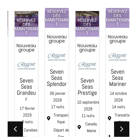
RÉSERVEZ
RÉSERVEZ
DÈS
DÈS
MAINTENAN
MAINTENAN
Z
RÉSERVEZ
RÉSERVEZ
T
T
DÈS
DÈS
AN
MAINTENAN
MAINTENAN
T
T
Nouveau
Nouveau
groupe
groupe
u
Nouveau
Nouveau
e
groupe
groupe
Seven
Seven
C
Seas
Seas
Seven
Seven
Splendor
Mariner
Seas
Seas
e
Grandeu
Prestige
06 janvier
14 octobre
0
r
2028
2028
10 septembre
17 nuits
14 nuits
17 février
2028
Transpaci
Transatla
2029
11 nuits
fique
ntique
9 nuits
aci
Canada,
Départ de
Départ de
Caraibes
e
Maine
San
Lisbonne,