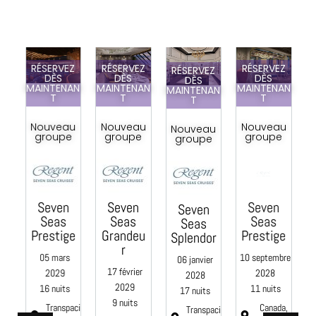
RÉSERVEZ
RÉSERVEZ
RÉSERVEZ
RÉSERVEZ
DÈS
DÈS
DÈS
DÈS
MAINTENAN
MAINTENAN
MAINTENAN
MAINTENAN
M
pa
T
T
T
T
la
s
Nouveau
Nouveau
Nouveau
s
Nouveau
groupe
groupe
groupe
groupe
a
Seven
Seven
Seven
Seven
Seas
Seas
Seas
re
Seas
Prestige
Grandeu
Prestige
Splendor
r
05 mars
10 septembre
06 janvier
te
17 février
2029
2028
2028
2029
16 nuits
11 nuits
 de
17 nuits
9 nuits
r,
Transpaci
Canada,
Transpaci