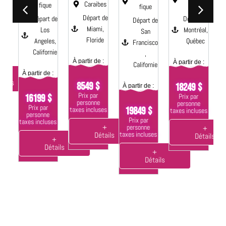
te
Caraibes
fique
Maine
fique
Départ de
Départ de
Départ de
Départ de
 :
Miami,
Los
Montréal,
San
Floride
Angeles,
Québec
Francisco
Californie
,
ses
À partir de :
À partir de :
Californie
À
À partir de :
+
tails
8549 $
18249 $
À partir de :
Prix par
Prix par
16199 $
personne
personne
Prix par
19849 $
taxes incluses
taxes incluses
ta
personne
Prix par
taxes incluses
personne
+
+
taxes incluses
Détails
Détails
+
Détails
+
Détails