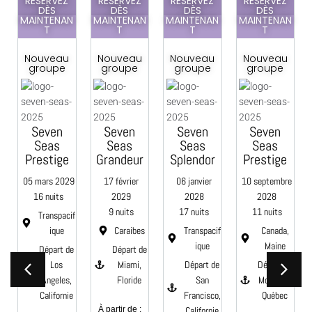
EZ
RÉSERVEZ
RÉSERVEZ
RÉSERVEZ
DÈS
DÈS
DÈS
NAN
MAINTENAN
MAINTENAN
MAINTENAN
RÉSERVEZ
T
T
T
DÈS
MAINTENAN
T
au
Nouveau
Nouveau
Nouveau
pe
groupe
groupe
groupe
Nouveau
groupe
n
Seven
Seven
Seven
s
Seas
Seas
Seas
Seven
ge
Grandeur
Splendor
Prestige
Seas
2029
17 février
06 janvier
10 septembre
Mariner
ts
2029
2028
2028
14 octobre
9 nuits
17 nuits
11 nuits
pacif
2028
ue
Caraibes
Transpacif
Canada,
14 nuits
ique
Maine
t de
Départ de
Transatlan
os
Miami,
Départ de
Départ de
tique
les,
Floride
San
Montréal,
Départ de
ornie
Francisco,
Québec
Lisbonne,
À partir de :
Californie