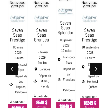
au
Nouveau
Nouveau
Nouveau
e
groupe
groupe
groupe
Seven
Seas
n
Seven
Seven
Seven
Splendor
Seas
Seas
Seas
ge
Grandeu
Prestige
Mariner
06 janvier
r
2028
s
10 septembre
14 octobre
17 nuits
17 février
2028
2028
Transpaci
2029
s
11 nuits
14 nuits
fique
9 nuits
paci
Canada,
Transatla
Départ de
Caraibes
e
Maine
ntique
San
Départ de
t de
Départ de
Départ de
Francisco
Miami,
s
Montréal,
Lisbonne,
,
Floride
es,
Québec
Portugal
Californie
rnie
À partir de :
À partir de :
À partir de :
À partir de :
8549 $
18249 $
e :
8349 $
19849 $
Prix par
Prix par