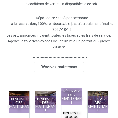
Conditions de vente: 16 disponibles à ce prix
Dépôt de 265.00 $ par personne
à la réservation, 100% remboursable jusqu’au paiement final le:
2027-10-18
Les prix annoncés incluent toutes les taxes et les frais de service.
Agence la folie des voyages inc., titulaire d’un permis du Québec
703625
Réservez maintenant
RÉSERVEZ
DÈS
MAINTENAN
EZ
RÉSERVEZ
RÉSERVEZ
RÉSERVEZ
T
DÈS
DÈS
DÈS
AN
MAINTENAN
MAINTENAN
MAINTENAN
T
T
T
Nouveau
groupe