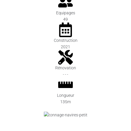
Equipages
49
Construction
2021
Rénovation
- - -
Longueur
135m