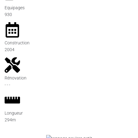
Equipages
930
Construction
2004
Rénovation
- - -
Longueur
294m