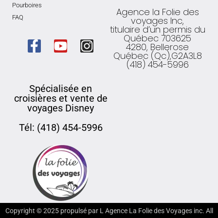
Pourboires
Agence la Folie des
FAQ
voyages Inc,
titulaire d’un permis du
Québec 703625
4280, Bellerose
Québec (Qc),G2A3L8
(418) 454-5996
Spécialisée en
croisières et vente de
voyages Disney
Tél: (418) 454-5996
Copyright ©
2025
propulsé par L Agence La Folie des Voyages inc. All