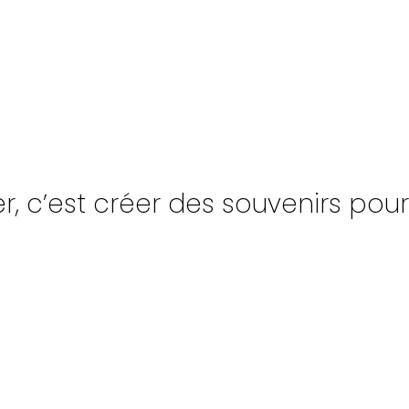
, c’est créer des souvenirs pour l
UPE
NAVIRES
INSCR
PAGNÉS
TONNAGE
INFO-