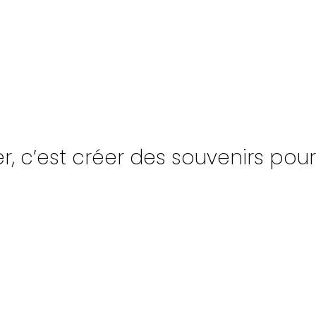
, c’est créer des souvenirs pour l
UPE
NAVIRES
INSCR
PAGNÉS
TONNAGE
INFO-