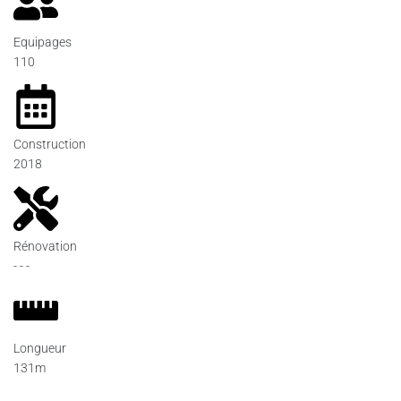
Equipages
110
Construction
2018
Rénovation
- - -
Longueur
131m