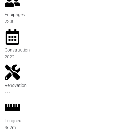
Equipages
2300
Construction
2022
Rénovation
- - -
Longueur
362m