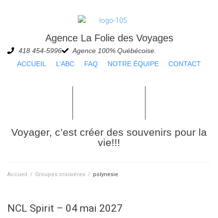
Agence La Folie des Voyages
418 454-5996
Agence 100% Québécoise.
ACCUEIL
L’ABC
FAQ
NOTRE ÉQUIPE
CONTACT
Demande de
Réservations
Passagers
soumission
Voyager, c’est créer des souvenirs pour la
vie!!!
Accueil
/
Groupes croisières
/
polynesie
NCL Spirit – 04 mai 2027