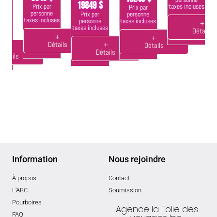
19849 $
Prix par
taxes incluses
Prix par
$
ta
personne
personne
Prix par
taxes incluses
taxes incluses
personne
+
taxes incluses
Détails
ses
+
+
Détails
+
Détails
+
Détails
tails
Information
Nous rejoindre
À propos
Contact
L'ABC
Soumission
Pourboires
Agence la Folie des
FAQ