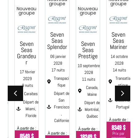
groupe
groupe
u
Nouveau
Nouveau
e
groupe
groupe
Seven
Seven
C
Seas
Seas
Seven
Seven
Splendor
Mariner
Seas
Seas
e
Grandeu
Prestige
06 janvier
14 octobre
0
r
2028
2028
10 septembre
17 nuits
14 nuits
17 février
2028
Transpaci
Transatla
2029
11 nuits
fique
ntique
9 nuits
aci
Canada,
Départ de
Départ de
Caraibes
e
Maine
San
Lisbonne,
Départ de
 de
Départ de
Francisco
Portugal
Miami,
Montréal,
,
Floride
s,
Québec
Californie
À partir de :
nie
À
8349 $
À partir de :
À partir de :
Prix par
À partir de :
8549 $
18249 $
 :
personne