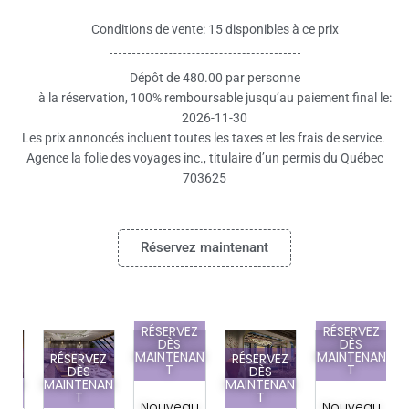
Conditions de vente: 15 disponibles à ce prix
Dépôt de 480.00 par personne
à la réservation, 100% remboursable jusqu’au paiement final le:
2026-11-30
Les prix annoncés incluent toutes les taxes et les frais de service.
Agence la folie des voyages inc., titulaire d’un permis du Québec
703625
Réservez maintenant
RÉSERVEZ
RÉSERVEZ
DÈS
DÈS
MAINTENAN
MAINTENAN
Z
RÉSERVEZ
RÉSERVEZ
T
T
DÈS
DÈS
AN
MAINTENAN
MAINTENAN
T
T
Nouveau
Nouveau