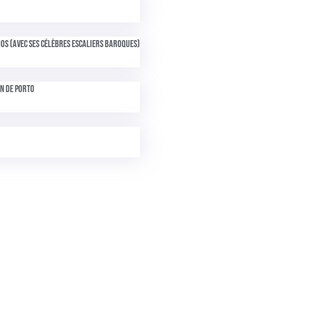
ios (avec ses célèbres escaliers baroques)
in de Porto