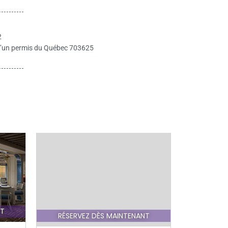
2
re d’un permis du Québec 703625
FORFA
NT
RÉSERVEZ DÈS MAINTENANT
No