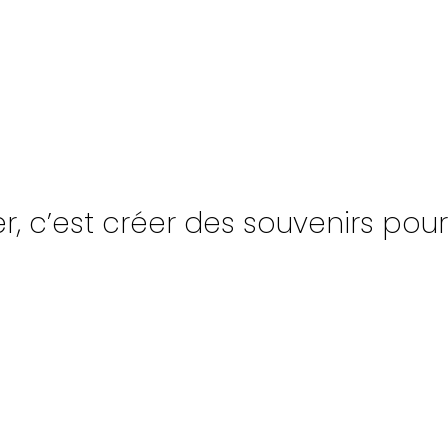
, c’est créer des souvenirs pour l
UPE
NAVIRES
INSCR
PAGNÉS
TONNAGE
INFO-